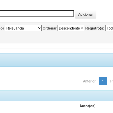
por
Ordenar
Registro(s)
Anterior
1
P
Autor(es)