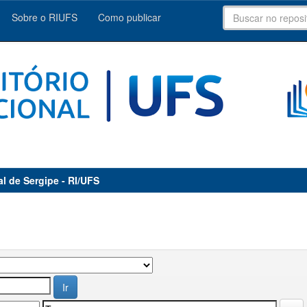
Sobre o RIUFS
Como publicar
al de Sergipe - RI/UFS