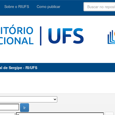
Sobre o RIUFS
Como publicar
al de Sergipe - RI/UFS