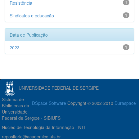
Resistência
1
Sindicatos e educação
1
Data de Publicação
2023
1
UNIVERSIDADE FEDERAL DE SERGIPE
Sistema de
DSpace Software
Copyright © 2002-2010
Duraspace
Bibliotecas da
Universidade
Federal de Sergipe - SIBIUFS
Núcleo de Tecnologia da Informação - NTI
repositorio@academico.ufs.br