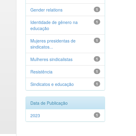
Gender relations
1
Identidade de gênero na
1
educação
Mujeres presidentas de
1
sindicatos...
Mulheres sindicalistas
1
Resistência
1
Sindicatos e educação
1
Data de Publicação
2023
1