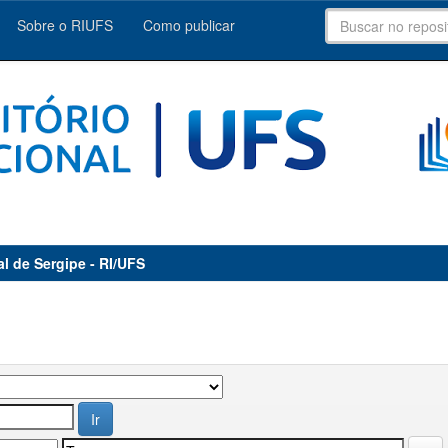
Sobre o RIUFS
Como publicar
al de Sergipe - RI/UFS