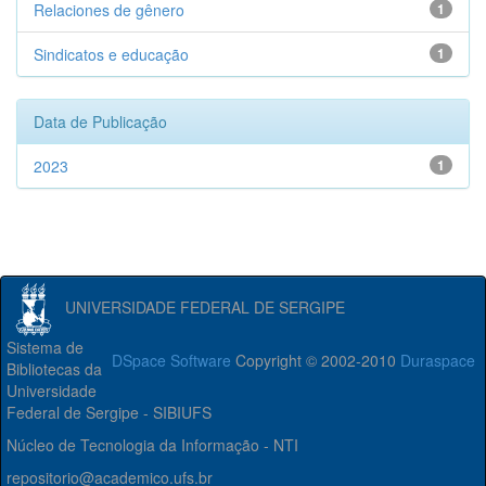
Relaciones de gênero
1
Sindicatos e educação
1
Data de Publicação
2023
1
UNIVERSIDADE FEDERAL DE SERGIPE
Sistema de
DSpace Software
Copyright © 2002-2010
Duraspace
Bibliotecas da
Universidade
Federal de Sergipe - SIBIUFS
Núcleo de Tecnologia da Informação - NTI
repositorio@academico.ufs.br