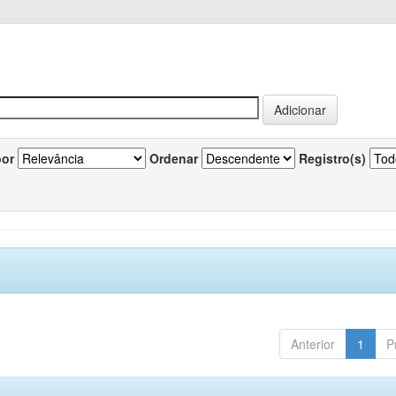
por
Ordenar
Registro(s)
Anterior
1
P