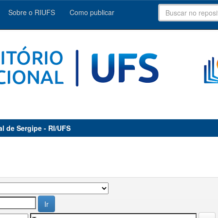
Sobre o RIUFS
Como publicar
al de Sergipe - RI/UFS