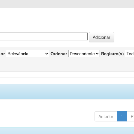
por
Ordenar
Registro(s)
Anterior
1
P