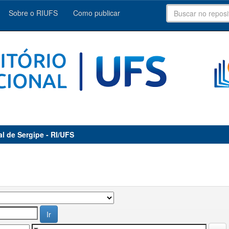
Sobre o RIUFS
Como publicar
al de Sergipe - RI/UFS