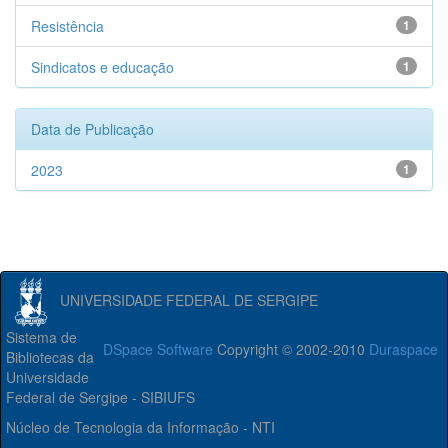
Resistência
1
Sindicatos e educação
1
Data de Publicação
2023
1
UNIVERSIDADE FEDERAL DE SERGIPE
Sistema de
DSpace Software
Copyright © 2002-2010
Duraspace
Bibliotecas da
Universidade
Federal de Sergipe - SIBIUFS
Núcleo de Tecnologia da Informação - NTI