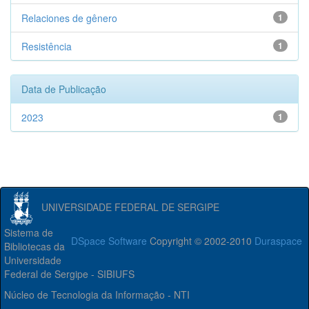
Relaciones de gênero
1
Resistência
1
Data de Publicação
2023
1
UNIVERSIDADE FEDERAL DE SERGIPE
Sistema de
DSpace Software
Copyright © 2002-2010
Duraspace
Bibliotecas da
Universidade
Federal de Sergipe - SIBIUFS
Núcleo de Tecnologia da Informação - NTI