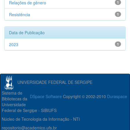
Relações de gênero
1
Resistência
1
Data de Publicação
2023
1
UNIVERSIDADE FEDERAL DE SERGIPE
Sistema de
DSpace Software
Copyright © 2002-2010
Duraspace
Bibliotecas da
Universidade
Federal de Sergipe - SIBIUFS
Núcleo de Tecnologia da Informação - NTI
repositorio@academico.ufs.br