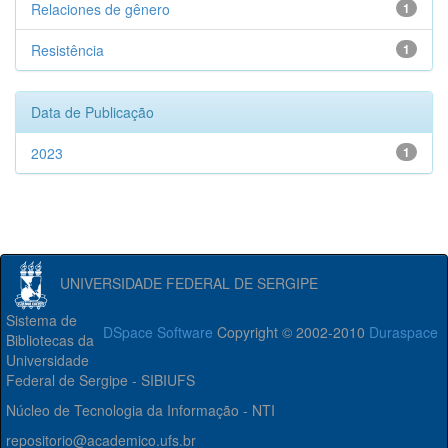
Relaciones de gênero
1
Resistência
1
Data de Publicação
2023
1
UNIVERSIDADE FEDERAL DE SERGIPE
Sistema de
DSpace Software
Copyright © 2002-2010
Duraspace
Bibliotecas da
Universidade
Federal de Sergipe - SIBIUFS
Núcleo de Tecnologia da Informação - NTI
repositorio@academico.ufs.br