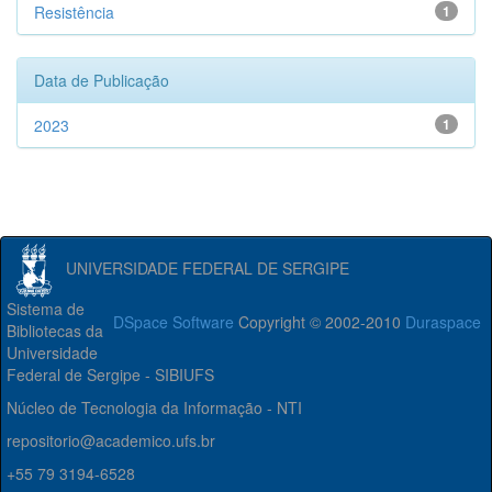
Resistência
1
Data de Publicação
2023
1
UNIVERSIDADE FEDERAL DE SERGIPE
Sistema de
DSpace Software
Copyright © 2002-2010
Duraspace
Bibliotecas da
Universidade
Federal de Sergipe - SIBIUFS
Núcleo de Tecnologia da Informação - NTI
repositorio@academico.ufs.br
+55 79 3194-6528