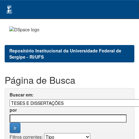
Skip
navigation
Repositório Institucional da Universidade Federal de
Sergipe - RI/UFS
Página de Busca
Buscar em:
por
Filtros correntes: