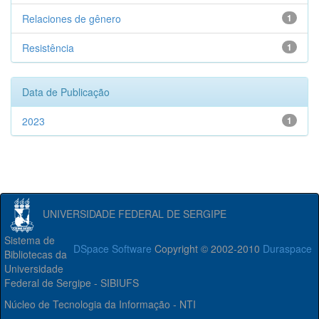
Relaciones de gênero
1
Resistência
1
Data de Publicação
2023
1
UNIVERSIDADE FEDERAL DE SERGIPE
Sistema de
DSpace Software
Copyright © 2002-2010
Duraspace
Bibliotecas da
Universidade
Federal de Sergipe - SIBIUFS
Núcleo de Tecnologia da Informação - NTI