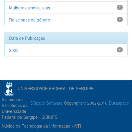
Mulheres sindicalistas
1
Relaciones de gênero
1
Data de Publicação
2023
1
UNIVERSIDADE FEDERAL DE SERGIPE
Sistema de
DSpace Software
Copyright © 2002-2010
Duraspace
Bibliotecas da
Universidade
Federal de Sergipe - SIBIUFS
Núcleo de Tecnologia da Informação - NTI