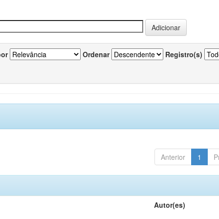
por
Ordenar
Registro(s)
Anterior
1
P
Autor(es)