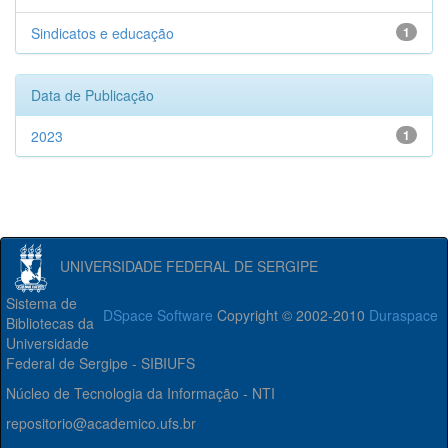
Sindicatos e educação
1
Data de Publicação
2023
1
UNIVERSIDADE FEDERAL DE SERGIPE
Sistema de
DSpace Software
Copyright © 2002-2010
Duraspace
Bibliotecas da
Universidade
Federal de Sergipe - SIBIUFS
Núcleo de Tecnologia da Informação - NTI
repositorio@academico.ufs.br