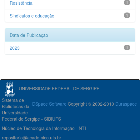
Resistência
1
Sindicatos e educação
1
Data de Publicação
2023
1
UNIVERSIDADE FEDERAL DE SERGIPE
Sistema de
DSpace Software
Copyright © 2002-2010
Duraspace
Bibliotecas da
Universidade
Federal de Sergipe - SIBIUFS
Núcleo de Tecnologia da Informação - NTI
repositorio@academico.ufs.br