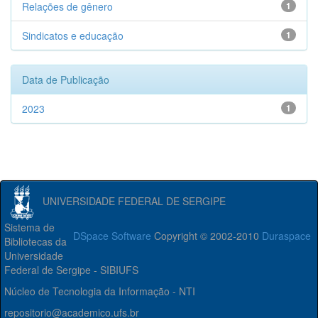
Relações de gênero
1
Sindicatos e educação
1
Data de Publicação
2023
1
UNIVERSIDADE FEDERAL DE SERGIPE
Sistema de
DSpace Software
Copyright © 2002-2010
Duraspace
Bibliotecas da
Universidade
Federal de Sergipe - SIBIUFS
Núcleo de Tecnologia da Informação - NTI
repositorio@academico.ufs.br