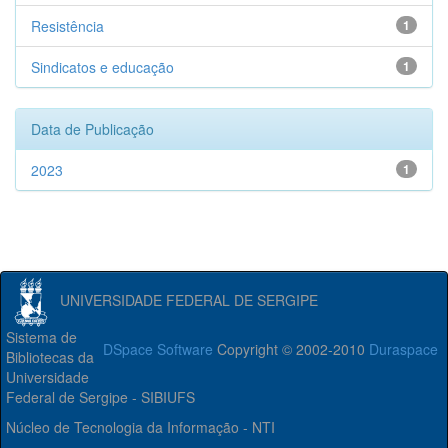
Resistência
1
Sindicatos e educação
1
Data de Publicação
2023
1
UNIVERSIDADE FEDERAL DE SERGIPE
Sistema de
DSpace Software
Copyright © 2002-2010
Duraspace
Bibliotecas da
Universidade
Federal de Sergipe - SIBIUFS
Núcleo de Tecnologia da Informação - NTI