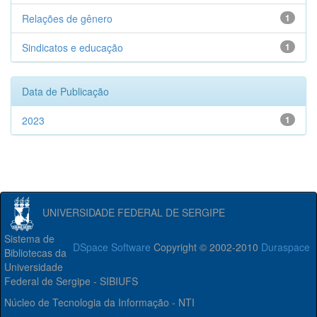
Relações de gênero
1
Sindicatos e educação
1
Data de Publicação
2023
1
UNIVERSIDADE FEDERAL DE SERGIPE
Sistema de
DSpace Software
Copyright © 2002-2010
Duraspace
Bibliotecas da
Universidade
Federal de Sergipe - SIBIUFS
Núcleo de Tecnologia da Informação - NTI