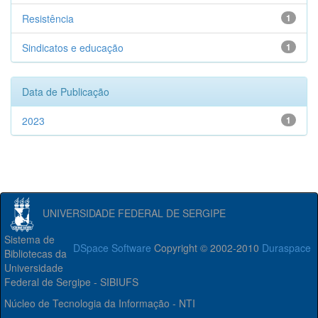
Resistência
1
Sindicatos e educação
1
Data de Publicação
2023
1
UNIVERSIDADE FEDERAL DE SERGIPE
Sistema de
DSpace Software
Copyright © 2002-2010
Duraspace
Bibliotecas da
Universidade
Federal de Sergipe - SIBIUFS
Núcleo de Tecnologia da Informação - NTI