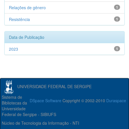
Relações de gênero
1
Resistência
1
Data de Publicação
2023
1
UNIVERSIDADE FEDERAL DE SERGIPE
Sistema de
DSpace Software
Copyright © 2002-2010
Duraspace
Bibliotecas da
Universidade
Federal de Sergipe - SIBIUFS
Núcleo de Tecnologia da Informação - NTI