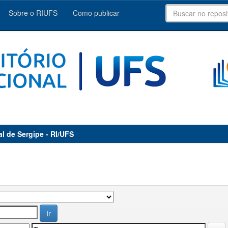
Sobre o RIUFS
Como publicar
al de Sergipe - RI/UFS