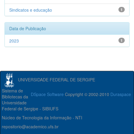
Sindicatos e educação
1
Data de Publicação
2023
1
UNIVERSIDADE FEDERAL DE SERGIPE
Sistema de
DSpace Software
Copyright © 2002-2010
Duraspace
Bibliotecas da
Universidade
Federal de Sergipe - SIBIUFS
Núcleo de Tecnologia da Informação - NTI
repositorio@academico.ufs.br