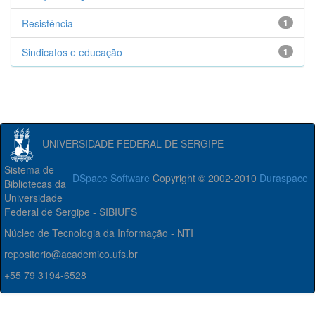
Resistência
1
Sindicatos e educação
1
UNIVERSIDADE FEDERAL DE SERGIPE
Sistema de
DSpace Software
Copyright © 2002-2010
Duraspace
Bibliotecas da
Universidade
Federal de Sergipe - SIBIUFS
Núcleo de Tecnologia da Informação - NTI
repositorio@academico.ufs.br
+55 79 3194-6528