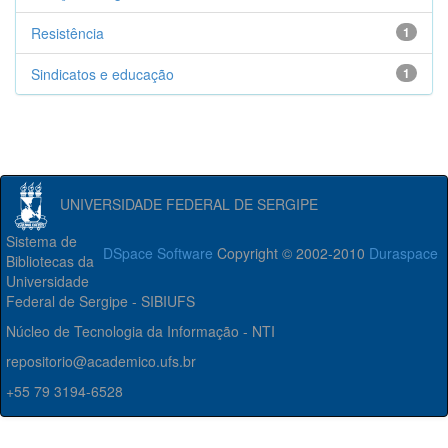
Resistência
1
Sindicatos e educação
1
UNIVERSIDADE FEDERAL DE SERGIPE
Sistema de
DSpace Software
Copyright © 2002-2010
Duraspace
Bibliotecas da
Universidade
Federal de Sergipe - SIBIUFS
Núcleo de Tecnologia da Informação - NTI
repositorio@academico.ufs.br
+55 79 3194-6528