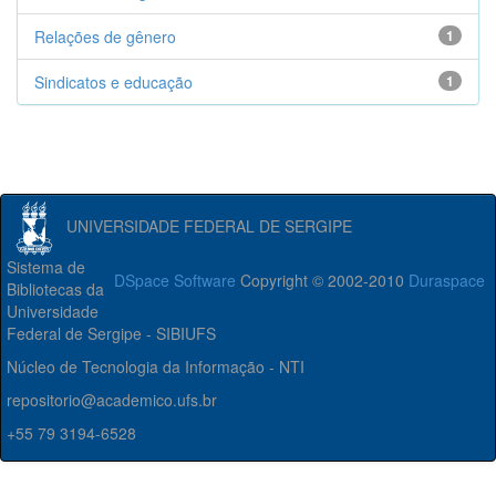
Relações de gênero
1
Sindicatos e educação
1
UNIVERSIDADE FEDERAL DE SERGIPE
Sistema de
DSpace Software
Copyright © 2002-2010
Duraspace
Bibliotecas da
Universidade
Federal de Sergipe - SIBIUFS
Núcleo de Tecnologia da Informação - NTI
repositorio@academico.ufs.br
+55 79 3194-6528