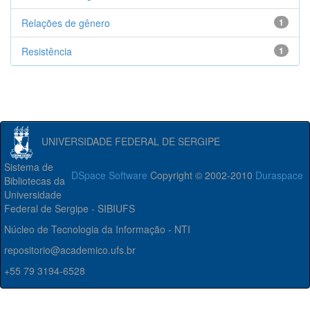
Relações de gênero
1
Resistência
1
UNIVERSIDADE FEDERAL DE SERGIPE
Sistema de
DSpace Software
Copyright © 2002-2010
Duraspace
Bibliotecas da
Universidade
Federal de Sergipe - SIBIUFS
Núcleo de Tecnologia da Informação - NTI
repositorio@academico.ufs.br
+55 79 3194-6528