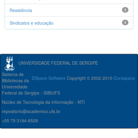
Resistência
1
Sindicatos e educação
1
UNIVERSIDADE FEDERAL DE SERGIPE
Sistema de
DSpace Software
Copyright © 2002-2010
Duraspace
Bibliotecas da
Universidade
Federal de Sergipe - SIBIUFS
Núcleo de Tecnologia da Informação - NTI
repositorio@academico.ufs.br
+55 79 3194-6528