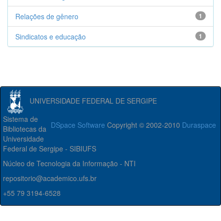
Relações de gênero
1
Sindicatos e educação
1
UNIVERSIDADE FEDERAL DE SERGIPE
Sistema de
DSpace Software
Copyright © 2002-2010
Duraspace
Bibliotecas da
Universidade
Federal de Sergipe - SIBIUFS
Núcleo de Tecnologia da Informação - NTI
repositorio@academico.ufs.br
+55 79 3194-6528