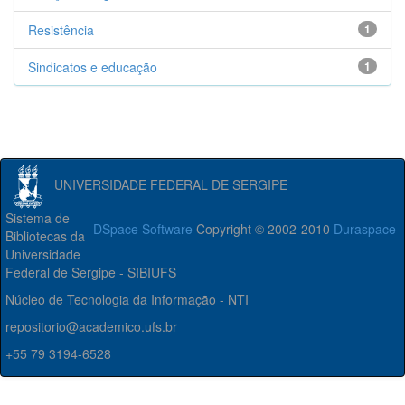
Resistência
1
Sindicatos e educação
1
UNIVERSIDADE FEDERAL DE SERGIPE
Sistema de
DSpace Software
Copyright © 2002-2010
Duraspace
Bibliotecas da
Universidade
Federal de Sergipe - SIBIUFS
Núcleo de Tecnologia da Informação - NTI
repositorio@academico.ufs.br
+55 79 3194-6528