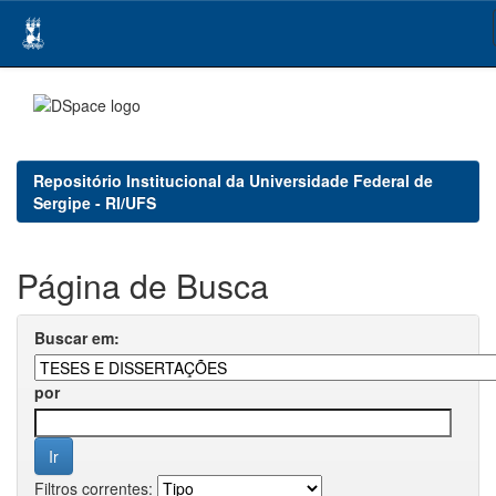
Skip
navigation
Repositório Institucional da Universidade Federal de
Sergipe - RI/UFS
Página de Busca
Buscar em:
por
Filtros correntes: