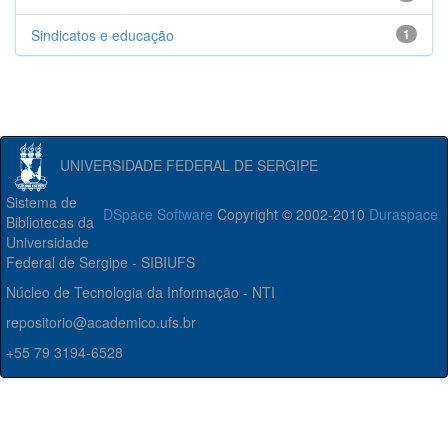
Sindicatos e educação
1
UNIVERSIDADE FEDERAL DE SERGIPE
Sistema de
DSpace Software
Copyright © 2002-2010
Duraspace
Bibliotecas da
Universidade
Federal de Sergipe - SIBIUFS
Núcleo de Tecnologia da Informação - NTI
repositorio@academico.ufs.br
+55 79 3194-6528