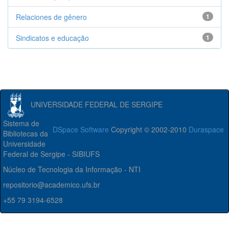
Relaciones de gênero
1
Sindicatos e educação
1
UNIVERSIDADE FEDERAL DE SERGIPE
Sistema de
DSpace Software
Copyright © 2002-2010
Duraspace
Bibliotecas da
Universidade
Federal de Sergipe - SIBIUFS
Núcleo de Tecnologia da Informação - NTI
repositorio@academico.ufs.br
+55 79 3194-6528