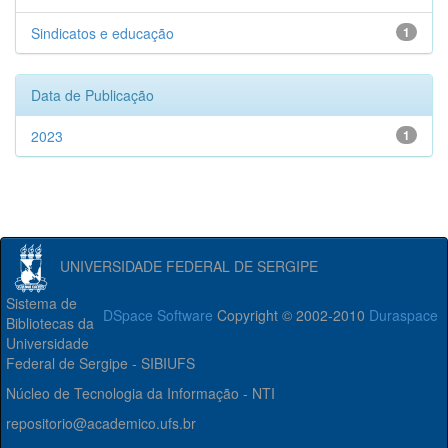
Sindicatos e educação
1
Data de Publicação
2023
1
UNIVERSIDADE FEDERAL DE SERGIPE
Sistema de
DSpace Software
Copyright © 2002-2010
Duraspace
Bibliotecas da
Universidade
Federal de Sergipe - SIBIUFS
Núcleo de Tecnologia da Informação - NTI
repositorio@academico.ufs.br