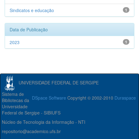
Sindicatos e educação
1
Data de Publicação
2023
1
UNIVERSIDADE FEDERAL DE SERGIPE
Sistema de
DSpace Software
Copyright © 2002-2010
Duraspace
Bibliotecas da
Universidade
Federal de Sergipe - SIBIUFS
Núcleo de Tecnologia da Informação - NTI
repositorio@academico.ufs.br