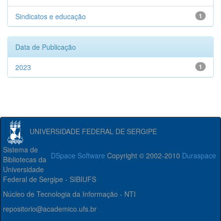
Sindicatos e educação
1
Data de Publicação
2023
1
UNIVERSIDADE FEDERAL DE SERGIPE
Sistema de
DSpace Software
Copyright © 2002-2010
Duraspace
Bibliotecas da
Universidade
Federal de Sergipe - SIBIUFS
Núcleo de Tecnologia da Informação - NTI
repositorio@academico.ufs.br