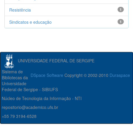
Resistência
1
Sindicatos e educação
1
UNIVERSIDADE FEDERAL DE SERGIPE
Sistema de
DSpace Software
Copyright © 2002-2010
Duraspace
Bibliotecas da
Universidade
Federal de Sergipe - SIBIUFS
Núcleo de Tecnologia da Informação - NTI
repositorio@academico.ufs.br
+55 79 3194-6528