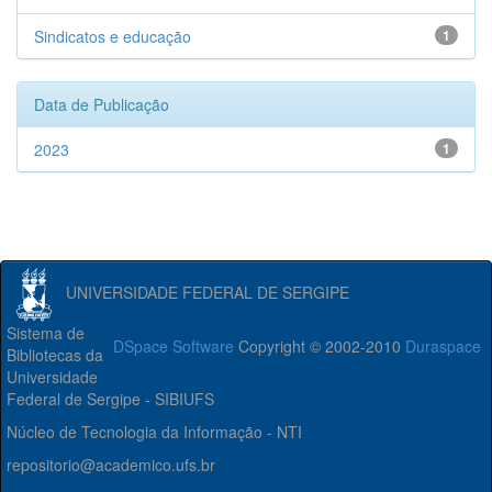
Sindicatos e educação
1
Data de Publicação
2023
1
UNIVERSIDADE FEDERAL DE SERGIPE
Sistema de
DSpace Software
Copyright © 2002-2010
Duraspace
Bibliotecas da
Universidade
Federal de Sergipe - SIBIUFS
Núcleo de Tecnologia da Informação - NTI
repositorio@academico.ufs.br