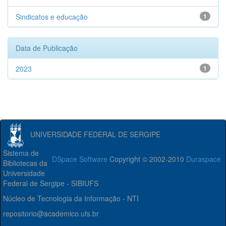
Sindicatos e educação
1
Data de Publicação
2023
1
UNIVERSIDADE FEDERAL DE SERGIPE
Sistema de
DSpace Software
Copyright © 2002-2010
Duraspace
Bibliotecas da
Universidade
Federal de Sergipe - SIBIUFS
Núcleo de Tecnologia da Informação - NTI
repositorio@academico.ufs.br