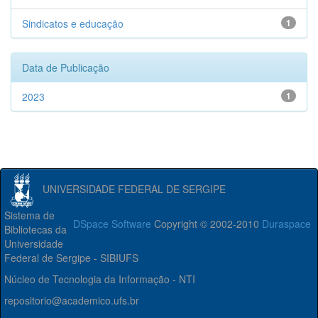
Sindicatos e educação
1
Data de Publicação
2023
1
UNIVERSIDADE FEDERAL DE SERGIPE
Sistema de
DSpace Software
Copyright © 2002-2010
Duraspace
Bibliotecas da
Universidade
Federal de Sergipe - SIBIUFS
Núcleo de Tecnologia da Informação - NTI
repositorio@academico.ufs.br