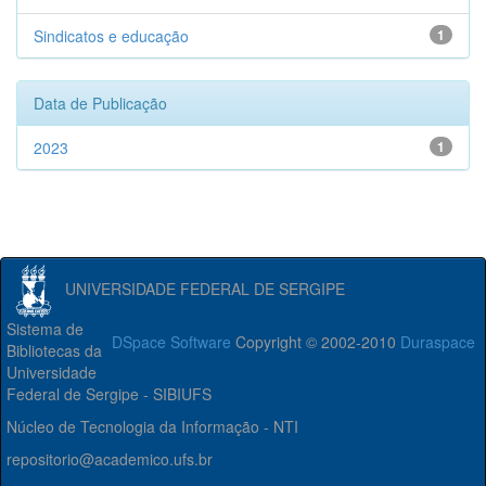
Sindicatos e educação
1
Data de Publicação
2023
1
UNIVERSIDADE FEDERAL DE SERGIPE
Sistema de
DSpace Software
Copyright © 2002-2010
Duraspace
Bibliotecas da
Universidade
Federal de Sergipe - SIBIUFS
Núcleo de Tecnologia da Informação - NTI
repositorio@academico.ufs.br