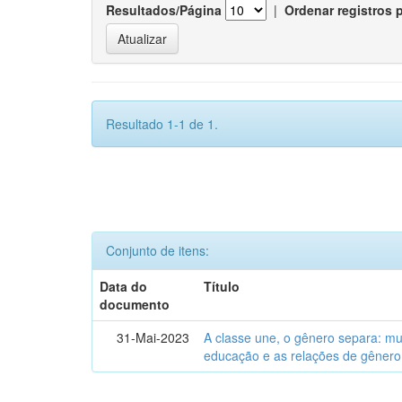
Resultados/Página
|
Ordenar registros 
Resultado 1-1 de 1.
Conjunto de itens:
Data do
Título
documento
31-Mai-2023
A classe une, o gênero separa: m
educação e as relações de gênero