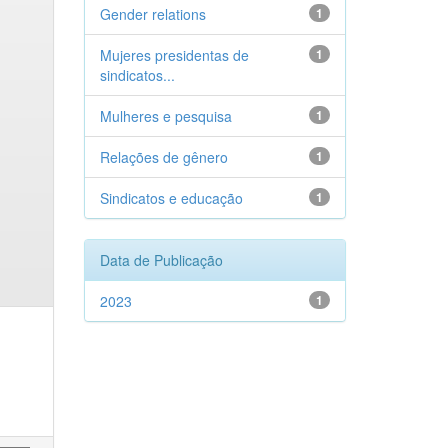
Gender relations
1
Mujeres presidentas de
1
sindicatos...
Mulheres e pesquisa
1
Relações de gênero
1
Sindicatos e educação
1
Data de Publicação
2023
1