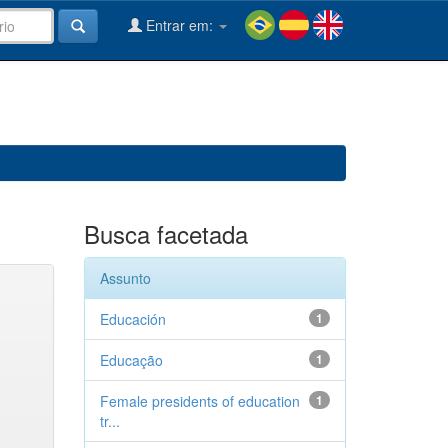
Entrar em:
Busca facetada
Assunto
Educación
1
Educação
1
Female presidents of education
1
tr...