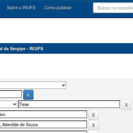
Sobre o RIUFS
Como publicar
al de Sergipe - RI/UFS