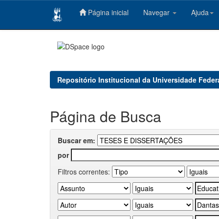
Página inicial
Navegar
Ajuda
Skip
navigation
Repositório Institucional da Universidade Feder
Página de Busca
Buscar em:
por
Filtros correntes: