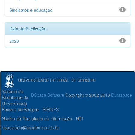
Sindicatos e educação
1
Data de Publicação
2023
1
UNIVERSIDADE FEDERAL DE SERGIPE
Sistema de
DSpace Software
Copyright © 2002-2010
Duraspace
Bibliotecas da
Universidade
Federal de Sergipe - SIBIUFS
Núcleo de Tecnologia da Informação - NTI
repositorio@academico.ufs.br