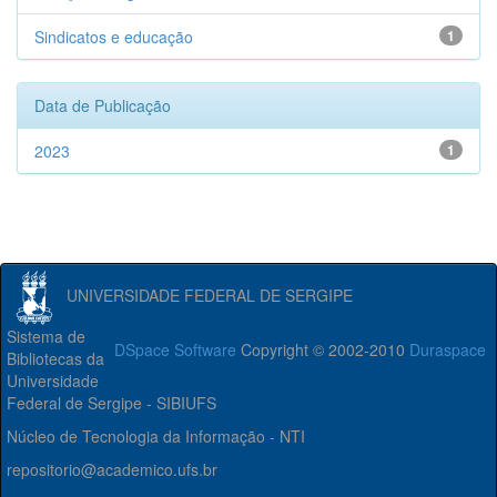
Sindicatos e educação
1
Data de Publicação
2023
1
UNIVERSIDADE FEDERAL DE SERGIPE
Sistema de
DSpace Software
Copyright © 2002-2010
Duraspace
Bibliotecas da
Universidade
Federal de Sergipe - SIBIUFS
Núcleo de Tecnologia da Informação - NTI
repositorio@academico.ufs.br