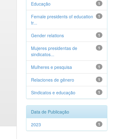
Educação
1
Female presidents of education
1
tr...
Gender relations
1
Mujeres presidentas de
1
sindicatos...
Mulheres e pesquisa
1
Relaciones de gênero
1
Sindicatos e educação
1
Data de Publicação
2023
1