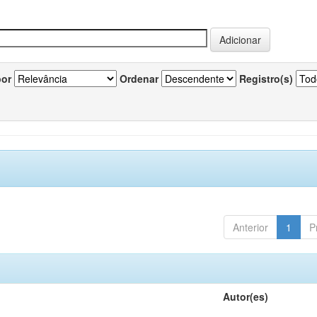
por
Ordenar
Registro(s)
Anterior
1
P
Autor(es)