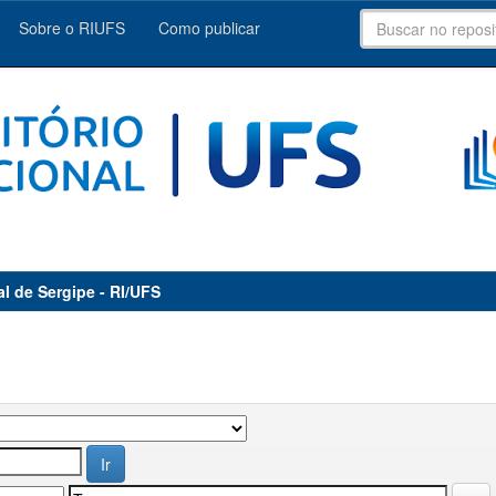
Sobre o RIUFS
Como publicar
al de Sergipe - RI/UFS