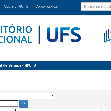
Sobre o RIUFS
Como publicar
al de Sergipe - RI/UFS