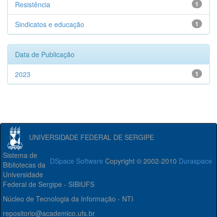
Resistência
1
Sindicatos e educação
1
Data de Publicação
2023
1
UNIVERSIDADE FEDERAL DE SERGIPE
Sistema de
DSpace Software
Copyright © 2002-2010
Duraspace
Bibliotecas da
Universidade
Federal de Sergipe - SIBIUFS
Núcleo de Tecnologia da Informação - NTI
repositorio@academico.ufs.br