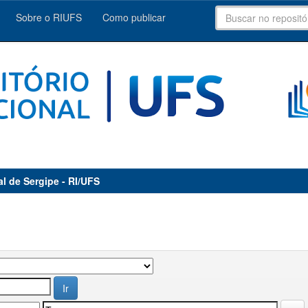
Sobre o RIUFS
Como publicar
al de Sergipe - RI/UFS