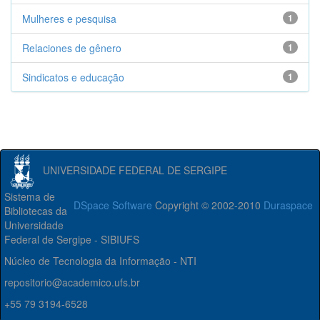
Mulheres e pesquisa
1
Relaciones de gênero
1
Sindicatos e educação
1
UNIVERSIDADE FEDERAL DE SERGIPE
Sistema de
DSpace Software
Copyright © 2002-2010
Duraspace
Bibliotecas da
Universidade
Federal de Sergipe - SIBIUFS
Núcleo de Tecnologia da Informação - NTI
repositorio@academico.ufs.br
+55 79 3194-6528