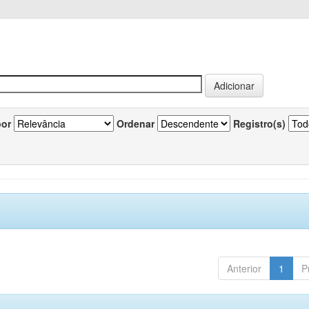
por
Ordenar
Registro(s)
Anterior
1
P