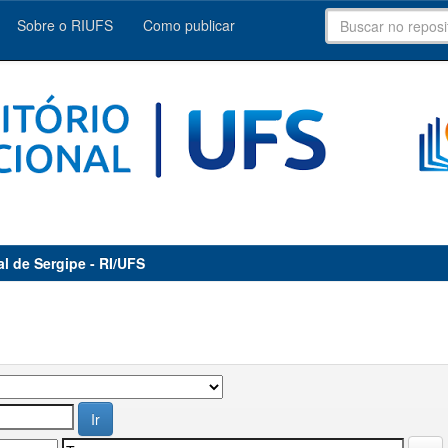
Sobre o RIUFS
Como publicar
al de Sergipe - RI/UFS